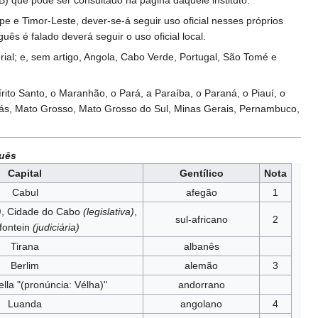
B) que pode ser consultado na página daquele instituto.
 e Timor-Leste, dever-se-á seguir uso oficial nesses próprios
s é falado deverá seguir o uso oficial local.
ial; e, sem artigo, Angola, Cabo Verde, Portugal, São Tomé e
rito Santo, o Maranhão, o Pará, a Paraíba, o Paraná, o Piauí, o
oiás, Mato Grosso, Mato Grosso do Sul, Minas Gerais, Pernambuco,
guês
Capital
Gentílico
Nota
Cabul
afegão
1
)
, Cidade do Cabo
(legislativa)
,
sul-africano
2
fontein
(judiciária)
Tirana
albanês
Berlim
alemão
3
ella "(pronúncia: Vélha)"
andorrano
Luanda
angolano
4