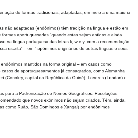
binação de formas tradicionais, adaptadas, em meio a uma maioria
as não adaptadas (endônimos) têm tradição na língua e estão em
e formas aportuguesadas “quando estas sejam antigas e ainda
esso na língua portuguesa das letras k, w e y, com a recomendação
sa escrita” – em “topônimos originários de outras línguas e seus
 de endônimos mantidos na forma original – em casos como
to casos de aportuguesamentos já consagrados, como Alemanha
cri (Conakry, capital da República da Guiné), Londres (London) e
as para a Padronização de Nomes Geográficos. Resoluções
 recomendado que novos exônimos não sejam criados. Têm, ainda,
 formas como Ruão, São Domingos e Xangai) por endônimos