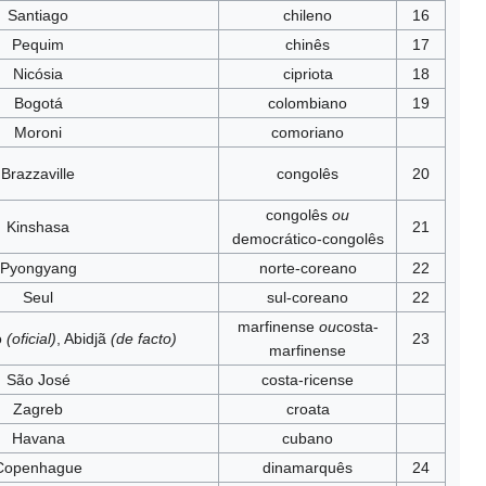
Santiago
chileno
16
Pequim
chinês
17
Nicósia
cipriota
18
Bogotá
colombiano
19
Moroni
comoriano
Brazzaville
congolês
20
congolês
ou
Kinshasa
21
democrático-congolês
Pyongyang
norte-coreano
22
Seul
sul-coreano
22
marfinense
ou
costa-
o
(oficial)
, Abidjã
(de facto)
23
marfinense
São José
costa-ricense
Zagreb
croata
Havana
cubano
Copenhague
dinamarquês
24