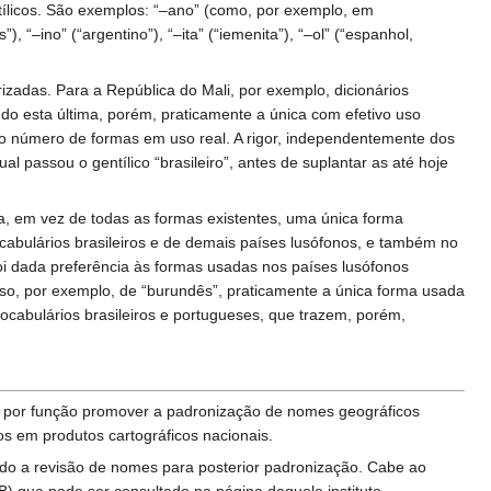
ntílicos. São exemplos: “–ano” (como, por exemplo, em
“–ino” (“argentino”), “–ita” (“iemenita”), “–ol” (“espanhol,
adas. Para a República do Mali, por exemplo, dicionários
ndo esta última, porém, praticamente a única com efetivo uso
mo número de formas em uso real. A rigor, independentemente dos
l passou o gentílico “brasileiro”, antes de suplantar as até hoje
ca, em vez de todas as formas existentes, uma única forma
abulários brasileiros e de demais países lusófonos, e também no
oi dada preferência às formas usadas nos países lusófonos
aso, por exemplo, de “burundês”, praticamente a única forma usada
ocabulários brasileiros e portugueses, que trazem, porém,
 por função promover a padronização de nomes geográficos
os em produtos cartográficos nacionais.
ndo a revisão de nomes para posterior padronização. Cabe ao