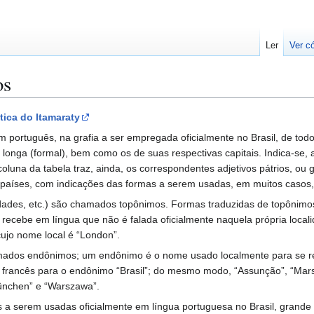
Ler
Ver c
os
tica do Itamaraty
 português, na grafia a ser empregada oficialmente no Brasil, de to
e longa (formal), bem como os de suas respectivas capitais. Indica-se
 coluna da tabela traz, ainda, os correspondentes adjetivos pátrios, ou
 países, com indicações das formas a serem usadas, em muitos casos,
idades, etc.) são chamados topônimos. Formas traduzidas de topônimo
ecebe em língua que não é falada oficialmente naquela própria localid
ujo nome local é “London”.
os endônimos; um endônimo é o nome usado localmente para se referir
e francês para o endônimo “Brasil”; do mesmo modo, “Assunção”, “Mar
München” e “Warszawa”.
mas a serem usadas oficialmente em língua portuguesa no Brasil, grand