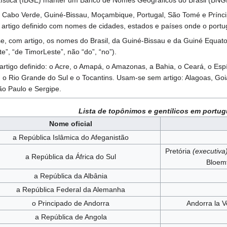
statística (IBGE) manter um Banco de Nomes Geográficos do Brasil (BNG
, Cabo Verde, Guiné-Bissau, Moçambique, Portugal, São Tomé e Príncipe
tigo definido com nomes de cidades, estados e países onde o portuguê
e, com artigo, os nomes do Brasil, da Guiné-Bissau e da Guiné Equator
e”, “de TimorLeste”, não “do”, “no”).
rtigo definido: o Acre, o Amapá, o Amazonas, a Bahia, o Ceará, o Espí
, o Rio Grande do Sul e o Tocantins. Usam-se sem artigo: Alagoas, G
ão Paulo e Sergipe.
Lista de topônimos e gentílicos em portu
Nome oficial
a República Islâmica do Afeganistão
Pretória
(executiva
a República da África do Sul
Bloem
a República da Albânia
a República Federal da Alemanha
o Principado de Andorra
Andorra la V
a República de Angola