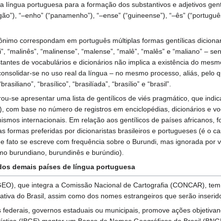
 a língua portuguesa para a formação dos substantivos e adjetivos ge
”), “–enho” (“panamenho”), “–ense” (“guineense”), “–ês” (“português”), 
mo correspondam em português múltiplas formas gentílicas dicionariz
”, “malinês”, “malinense”, “malense”, “malê”, “malês” e “maliano” – se
tantes de vocabulários e dicionários não implica a existência do mes
onsolidar-se no uso real da língua – no mesmo processo, aliás, pelo qua
rasiliano”, “brasílico”, “brasilíada”, “brasílio” e “brasil”.
ou-se apresentar uma lista de gentílicos de viés pragmático, que indi
com base no número de registros em enciclopédias, dicionários e voc
mos internacionais. Em relação aos gentílicos de países africanos, f
 formas preferidas por dicionaristas brasileiros e portugueses (é o c
de fato se escreve com frequência sobre o Burundi, mas ignorada por v
mo burundiano, burundinês e burúndio).
 dos demais países de língua portuguesa
O), que integra a Comissão Nacional de Cartografia (CONCAR), tem
rativa do Brasil, assim como dos nomes estrangeiros que serão inserid
 federais, governos estaduais ou municipais, promove ações objetiva