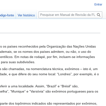
Entrar
P
ódigo-fonte
Ver histórico
e
s
q
u
i
s
dos os países reconhecidos pela Organização das Nações Unidas
a
, ademais, se os nomes dos países admitem, ou não, o uso do
 gentílicos. Em notas de rodapé, por fim, incluem-se informações
 para suas subdivisões.
s são chamadas, na nomenclatura técnica, exônimos – isto é, um
ade, e que difere do seu nome local: “Londres”, por exemplo, é o
 a uma localidade. Assim, “Brazil” e “Brésil” são,
selha”, “Munique” e “Varsóvia” são exônimos portugueses para os
e parte dos topônimos indicados são representados por exônimos,