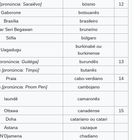
[pronúncia: Saraiêvo]
bósnio
12
Gaborone
botsuanês
Brasília
brasileiro
ar Seri Begawan
bruneíno
Sófia
búlgaro
burkinabé
ou
Uagadugu
burkinense
pronúncia: Guitéga]
burundês
13
u
[pronúncia: Timpú]
butanês
Praia
cabo-verdiano
14
h
[pronúncia: Pnom Pen]
cambojano
Iaundê
camaronês
Ottawa
canadense
15
Doha
catariano ou catari
Astana
cazaque
N'Djamena
chadiano