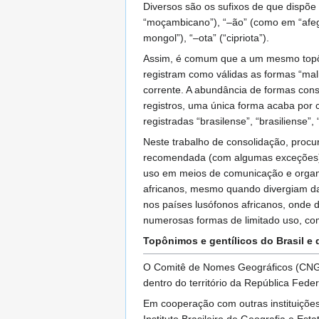
Diversos são os sufixos de que dispõe
“moçambicano”), “–ão” (como em “afegão
mongol”), “–ota” (“cipriota”).
Assim, é comum que a um mesmo topôni
registram como válidas as formas “mali
corrente. A abundância de formas cons
registros, uma única forma acaba por c
registradas “brasilense”, “brasiliense”, “b
Neste trabalho de consolidação, procur
recomendada (com algumas exceções), 
uso em meios de comunicação e organis
africanos, mesmo quando divergiam das
nos países lusófonos africanos, onde 
numerosas formas de limitado uso, co
Topônimos e gentílicos do Brasil e
O Comitê de Nomes Geográficos (CNGE
dentro do território da República Fede
Em cooperação com outras instituições