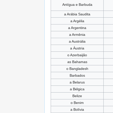
Antígua e Barbuda
a Arábia Saudita
a Argélia
a Argentina
a Armênia
a Austrália
a Áustria
o Azerbaijão
as Bahamas
o Bangladesh
Barbados
a Belarus
a Bélgica
Belize
o Benim
a Bolívia