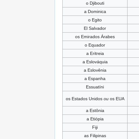
o Djibouti
a Dominica
o Egito
El Salvador
os Emirados Árabes
o Equador
a Eritreia
a Eslováquia
a Eslovênia
a Espanha
Essuatíni
os Estados Unidos
ou
os EUA
a Estônia
a Etiópia
Fiji
as Filipinas