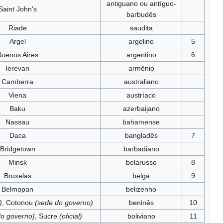
antiguano ou antíguo-
Saint John's
barbudês
Riade
saudita
Argel
argelino
5
Buenos Aires
argentino
6
Ierevan
armênio
Camberra
australiano
Viena
austríaco
Baku
azerbaijano
Nassau
bahamense
Daca
bangladês
7
Bridgetown
barbadiano
Minsk
belarusso
8
Bruxelas
belga
9
Belmopan
belizenho
)
, Cotonou
(sede do governo)
beninês
10
do governo)
, Sucre
(oficial)
boliviano
11