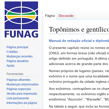
Página
Discussão
Topônimos e gentílic
Ir
Ir
Manual de redação oficial e diplomá
para
para
Página principal
O presente capítulo reúne os nomes em
navegação
pesquisar
Créditos
(ONU), em formas breve (não oficial) 
Mudanças recentes
artigo definido em português. A última
Página aleatória
adicionais acerca de grande parte dos
Ajuda
Nomes próprios de lugares (países, c
Ferramentas
exônimo é o nome que uma localidade r
Páginas afluentes
exônimo português da cidade inglesa c
Mudanças relacionadas
Aos exônimos, contrapõem-se os chamad
Páginas especiais
Versão para impressão
respectivamente, os exônimos inglês 
Link permanente
endônimos “Asunción”, “Marseille”, “
Informações da página
Na tabela a seguir, que inclui as for