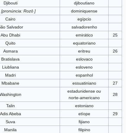
Djibouti
djiboutiano
u
[pronúncia: Rozô ]
dominiquense
Cairo
egípcio
ão Salvador
salvadorenho
Abu Dhabi
emirático
25
Quito
equatoriano
Asmara
eritreu
26
Bratislava
eslovaco
Liubliana
esloveno
Madri
espanhol
Mbabane
essuatiniano
27
estadunidense
ou
Washington
28
norte-americano
Talin
estoniano
Adis Abeba
etíope
29
Suva
fijiano
Manila
filipino