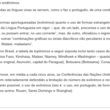
e endônimos.
todas as línguas vivas se servem, como o faz o português, de uma com
.
 formas aportuguesadas (exônimos) quanto o uso de formas estrangeir
 da Língua Portuguesa em vigor – que, de um lado, preconiza o uso d
ou possam entrar, no uso corrente”, mas, de outro, oficializou o ingr
tras “combinações gráficas ou sinais diacríticos não peculiares à nos
; Malawi, malawiano”.
 no Brasil, a tabela de topônimos a seguir exposta inclui tanto casos
ina Faso, Kinshasa, Malawi, Niamey, Windhoek e Washington – quan
no original, Asunción, capital do Paraguai), Botsuana (Botswana), Cona
move, em média a cada cinco anos, as Conferências das Nações Unid
as têm reiteradamente defendido a limitação do número de exônimos e
 quanto possível, o uso de exônimos (isto é: o uso, em português, de
los acima: Rouen, Santo Domingo e Shanghai).